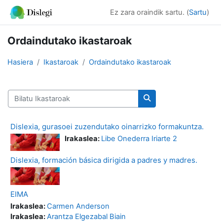
Joan eduki nagusira zuzenean
Ez zara oraindik sartu. (
Sartu
)
Ordaindutako ikastaroak
Hasiera
Ikastaroak
Ordaindutako ikastaroak
Bilatu Ikastaroak
Bilatu Ikastaroak
Dislexia, gurasoei zuzendutako oinarrizko formakuntza.
Irakaslea:
Libe Onederra Iriarte 2
Dislexia, formación básica dirigida a padres y madres.
EIMA
Irakaslea:
Carmen Anderson
Irakaslea:
Arantza Elgezabal Biain