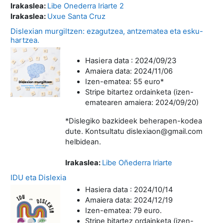
Irakaslea:
Libe Onederra Iriarte 2
Irakaslea:
Uxue Santa Cruz
Dislexian murgiltzen: ezagutzea, antzematea eta esku-
hartzea.
Hasiera data : 2024/09/23
Amaiera data: 2024/11/06
Izen-ematea: 55 euro*
Stripe bitartez ordainketa (izen-
ematearen amaiera: 2024/09/20)
*Dislegiko bazkideek beherapen-kodea
dute. Kontsultatu dislexiaon@gmail.com
helbidean.
Irakaslea:
Libe Oñederra Iriarte
IDU eta Dislexia
Hasiera data : 2024/10/14
Amaiera data: 2024/12/19
Izen-ematea: 79 euro.
Stripe bitartez ordainketa (izen-